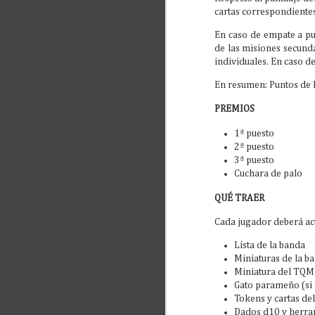
cartas correspondientes
ju
En caso de empate a p
B
de las misiones secund
individuales. En caso d
1.
Ca
En resumen: Puntos de P
Ka
PREMIOS
Pa
1ª puesto
A
Lo
2ª puesto
jo
3ª puesto
Cuchara de palo
30
QUÉ TRAER
Ba
Cada jugador deberá acu
No
La
Lista de la banda
Ev
Miniaturas de la b
Miniatura del TQ
Gato parameño (si 
Tokens y cartas d
A
Dados d10 y herra