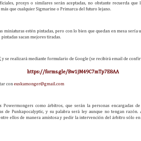
0
ficiales, proxys o similares serán aceptadas, no obstante recuerda que l
El domingo 29 de marzo continuaremos con las actividades de las
más que cualquier Sigmarine o Primarca del futuro lejano.
Burdin Games, esta vez, con un fantástico torneo de Altered.
as miniaturas estén pintadas, pero con lo bien que quedan en mesa sería 
 pintadas sacan mejores tiradas.
€
y se realizará mediante formulario de Google (se recibirá email de confi
SEGUNDA EDICIÓN DE SOLIDARIDAD ILIMITADA
AR
https://forms.gle/Bw1jM49C7mTp7E8AA
6
ctar con
euskamonger@gmail.com
s Powermongers como árbitros, que serán la personas encargadas de 
as de Punkapocalyptic, y su palabra será ley aunque no tengan razón. 
ntre ellos de manera amistosa y pedir la intervención del árbitro sólo en
Torneo Punka Burdin Games 2026
AR