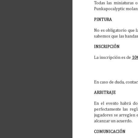
2
Todas las miniaturas o
Punkapocalyptic molan 
PINTURA
No es obligatorio que l
sabemos que las bandas
INSCRIPCIÓN
La inscripción es de
10
M
1
En caso de duda, conta
ARBITRAJE
En el evento habrá do
perfectamente las regl
jugadores se arreglen e
alcanzar un acuerdo.
COMUNICACIÓN
M