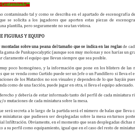
En abril seguimos con las celebraciones del 10ª aniversario del club.
o Contaminado**
En esta ocasión, organizando una liga de Bolt Action que se jugará
l 1 al 15 de abril. Para más información tenéis el teléfono de la
no contaminado tal y como se describa en el apartado de escenografía d
ganización en el cartel.
que se solicita a los jugadores que aporten estas piezas de escenograf
s esperamos!
una plantilla, pero seguramente no sea tan vistosa.
ASES LIGA BOLT ACTION
E FIGURAS Y EQUIPO
 Modalidades de juego
r
montadas sobre una peana del tamaño que se indica en las reglas
de cad
 jugará con el reglamento actual de Bolt action V3 y sus faqs.
 la gama de Punkapocalyptic (aunque son muy molonas y nos harías un gran
r claramente el equipo que llevan siempre que sea posible.
ntaremos con el patrocinio de El Dado Verde.
Legados de Asgartha: Presentación de Seeds of
PR
muy poco homogéneo, y la información que pone en los blisters de las 
5
Unity
s que se venda como Curtido puede ser un Jefe o un Pandillero si lleva el
uy buenas!
ciones de los Mutardos no son visuales y dependen de lo que hayáis puesto
nda como de una facción, puede jugar en otra, si lleva el equipo adecuado.
 domingo 5 de abril tendremos un nuevo torneo de Altered en el
ub: Legados de Asgartha: Presentación de Seeds of Unity. La recepción de
derecho y debería de estar informado tanto del perfil de cada miniatura ri
gadores se hará a las 9:30h y la primera ronda empezará a partir de las
:00h.
 y/o mutaciones de cada miniatura sobre la mesa.
e será secreta a lo largo de la partida será el número de balas que lleva 
de miniaturas que pudiesen ser desplegadas sobre la mesa en turnos pos
cial Infiltración. Obviamente, en el momento que sean desplegadas dichas 
to a su perfil como equipamiento, igual que en el caso del resto de miniatur
Torneo Altered Bicolor Burdin Games 2026
AR