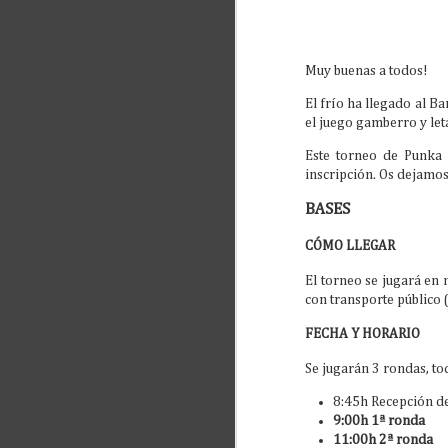
Demos de Warmaster
JUL
19
en la Euskal Encounter
Este próximo viernes 24 estaremos
Muy buenas a todos!
en la Euskal Encounter con demos
de Warmaster, el mítico juego de
El frío ha llegado al 
batallas de 15mm.
el juego gamberro y let
Este torneo de Punka 
inscripción. Os dejamo
J
BASES
La
CÓMO LLEGAR
de
te
El torneo se jugará en 
el
con transporte público 
de
Ta
mu
FECHA Y HORARIO
Se jugarán 3 rondas, to
8:45h Recepción de
M
9:00h 1ª ronda
2
11:00h 2ª ronda