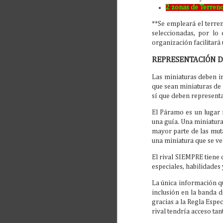
2 zonas de Terren
de
**Se empleará el terre
or
seleccionadas, por lo 
¡O
organización facilitará 
B
REPRESENTACIÓN D
1.
Las miniaturas deben i
Se
que sean miniaturas de
sí que deben representa
Co
A
El Páramo es un lugar 
una guía. Una miniatura
M
mayor parte de las muta
una miniatura que se ve
El
cl
El rival SIEMPRE tiene 
ju
10
especiales, habilidades
La única información qu
inclusión en la banda 
gracias a la Regla Espe
rival tendría acceso tan
M