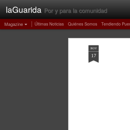
laGuarida
Por y para la comunidad
Magazine
Últimas Noticias
Quiénes Somos
Tendiendo Pue
NOV
17