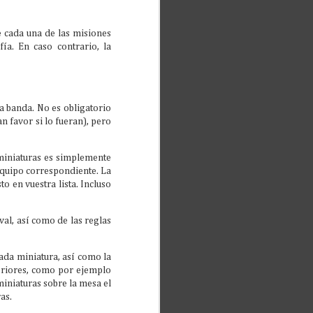
e cada una de las misiones
ía. En caso contrario, la
a banda. No es obligatorio
 favor si lo fueran), pero
miniaturas es simplemente
 equipo correspondiente. La
 en vuestra lista. Incluso
val, así como de las reglas
cada miniatura, así como la
teriores, como por ejemplo
miniaturas sobre la mesa el
as.