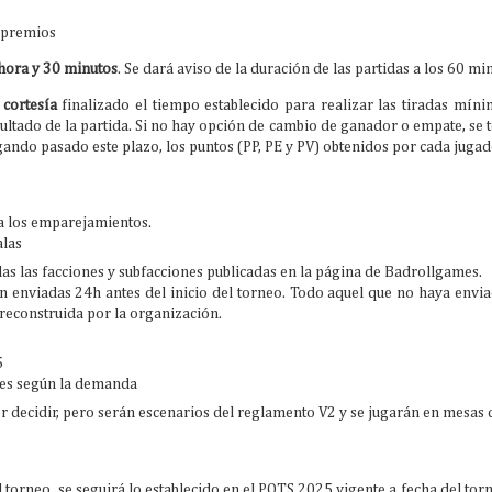
@laguaridattc estará ahí con la zona de juegos, organizando
rtidas y torneos como esta segunda edición del *Punka Encounter*, el
 premios
rneo de @punkapocalyptic más molón del verano.
hora y 30 minutos
. Se dará aviso de la duración de las partidas a los 60 mi
 quieres participar, apúntate en este grupo.
 cortesía
finalizado el tiempo establecido para realizar las tiradas mín
ultado de la partida. Si no hay opción de cambio de ganador o empate, se 
ando pasado este plazo, los puntos (PP, PE y PV) obtenidos por cada jugad
IV Torneo Clash of Spears and Katanas
AY
a los emparejamientos.
9
Hoy os traemos el anuncio de un evento que seguro que va a llamar
alas
la atención de todos los aficionados a los wargames históricos: el IV
as las facciones y subfacciones publicadas en la página de Badrollgames.
rneo Clash of Spears and Katanas, organizado por La Guarida Tabletop
ub, que se celebrará el próximo 30 de mayo. Una cita muy apetecible
án enviadas 24h antes del inicio del torneo. Todo aquel que no haya envia
ra quienes disfrutan de este reglamento y de ese tipo de
preconstruida por la organización.
frentamientos que mezclan espectacularidad, estrategia y una
bientación con muchísimo carácter.
5
les según la demanda
r decidir, pero serán escenarios del reglamento V2 y se jugarán en mesas
Clash Total War 2026: Honor y Acero
PR
5
 torneo, se seguirá lo establecido en el POTS 2025 vigente a fecha del torn
Los casos de caballos y el chocar de las espadas serán el sonido de