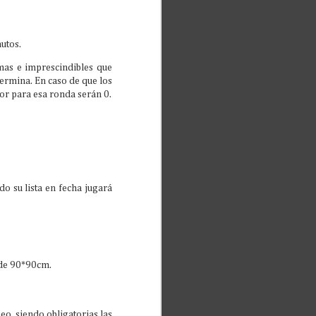
nutos.
imas e imprescindibles que
termina. En caso de que los
or para esa ronda serán 0.
do su lista en fecha jugará
 de 90*90cm.
eo, siendo obligatorias las