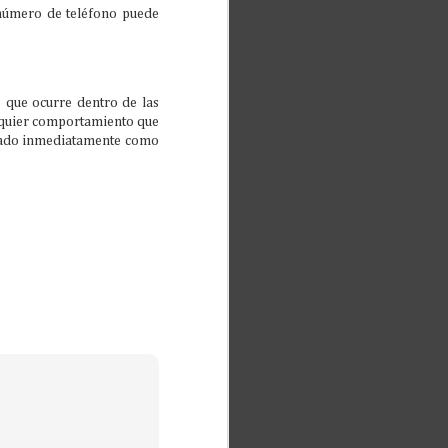
 número de teléfono puede
o que ocurre dentro de las
ualquier comportamiento que
derado inmediatamente como