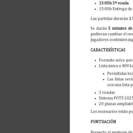
13:00h 3ª ronda
pa
15:00h Entrega de
to
Las partidas durarán
1 
Si
Se darán
5 minutos de
pudieran cambiar el res
jugadores continúen jug
CARACTERÍSTICAS
M
Formato suizo par
2
Lista única a 400 b
Permitidas tod
To
Cl
Las listas ser
pa
con una lista 
en
am
3 rondas
Sistema POTS 202
20 plazas ampliab
Los escenarios están po
PUNTUACIÓN
A
Respecto al puntuaje del