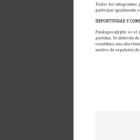
Todos los integrantes 
1
participar igualmente o
Pu
DEPORTIVIDAD Y CO
nu
9:
a
Punkapocalyptic es el 
partidas. Se deberán de
En
constituya una discrim
se
motivo de expulsión del
M
1
Bu
di
La
Am
la
ma