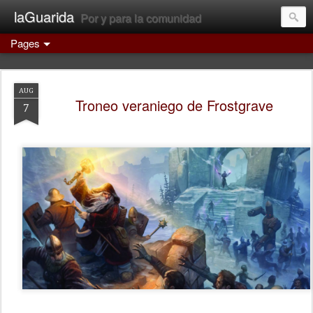
laGuarida
Por y para la comunidad
Pages
AUG
Troneo veraniego de Frostgrave
7