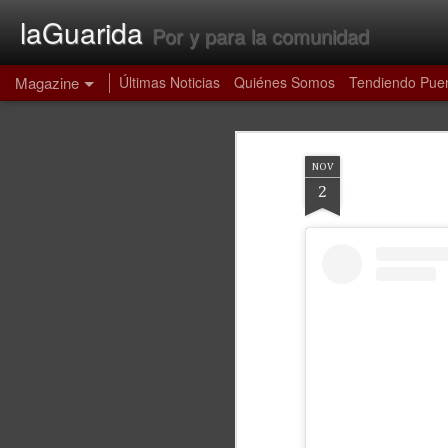
laGuarida
Por y para la comunidad
Magazine
Últimas Noticias
Quiénes Somos
Tendiendo Pue
NOV
2