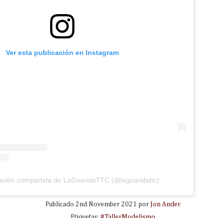
Ver esta publicación en Instagram
ación compartida de LaGuaridaTTC (@laguaridattc)
Publicado
2nd November 2021
por
Jon Ander
Etiquetas:
#TallerModelismo