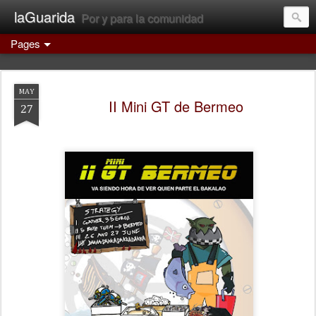
laGuarida
Por y para la comunidad
Pages
MAY
II Mini GT de Bermeo
27