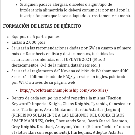
Si alguien padece alergias, diabetes o algún tipo de
intolerancia alimenticia lo deberá comunicar por mail con la
inscripción para que le sea adaptado correctamente su menú.
FORMACIÓN DE LISTAS DE EJÉRCITO
Equipos de 5 participantes
Listas a 2.000 ptos
Se usarán las recomendaciones dadas por GW en cuanto a número
máx de Datasheets en lista y destacamentos, incluidas las
aclaraciones contenidas en el UPDATE 2021 (Max 3
destacamentos, 0-3 de la misma datasheets etc...)
Se usará el reglamento de” Novena edición de Warhammer 40k”
Se usará el último listado de FAQS y erratas en inglés, publicado
por WTC a través de su página web
http://worldteamchampionship.com/wtc-rules/
Dentro de cada equipo no podrá repetirse la misma “Faction
Keyword”: Imperial Knight, Chaos Knights, Tyranids, Genestealer
cults, Tau Empire, Astra Militarum, Heretic Astartes [Legion]
(REFERIDO SOLAMENTE A LAS LEGIONES DEL CODEX CHAOS
SPACE MARINES), Orks, Thousands Sons, Death Guard, Daemon,
Grey Knights, Drukhari, Asuryani, Ynnari (Reborn “aeldari” ocupa
el slot aeldari correspondiente), Harlequins, Adeptus Astartes