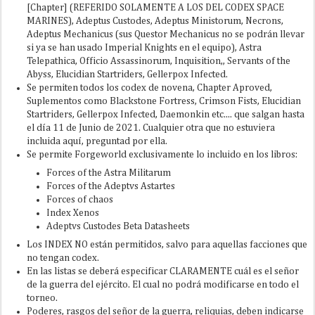
[Chapter] (REFERIDO SOLAMENTE A LOS DEL CODEX SPACE
MARINES), Adeptus Custodes, Adeptus Ministorum, Necrons,
Adeptus Mechanicus (sus Questor Mechanicus no se podrán llevar
si ya se han usado Imperial Knights en el equipo), Astra
Telepathica, Officio Assassinorum, Inquisition,, Servants of the
Abyss, Elucidian Startriders, Gellerpox Infected.
Se permiten todos los codex de novena, Chapter Aproved,
Suplementos como Blackstone Fortress, Crimson Fists, Elucidian
Startriders, Gellerpox Infected, Daemonkin etc.... que salgan hasta
el día 11 de Junio de 2021. Cualquier otra que no estuviera
incluida aquí, preguntad por ella.
Se permite Forgeworld exclusivamente lo incluido en los libros:
Forces of the Astra Militarum
Forces of the Adeptvs Astartes
Forces of chaos
Index Xenos
Adeptvs Custodes Beta Datasheets
Los INDEX NO están permitidos, salvo para aquellas facciones que
no tengan codex.
En las listas se deberá especificar CLARAMENTE cuál es el señor
de la guerra del ejército. El cual no podrá modificarse en todo el
torneo.
Poderes, rasgos del señor de la guerra, reliquias, deben indicarse