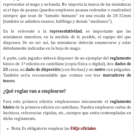
representar al mago y su banda. No importa la marca de las miniaturas
ni el tipo de peanas (pueden emplearse peanas redondas o cuadradas)
siempre que sean de "tamaño humano" en una escala de 28-32mm
(también se admiten enanos, halflings y demás "medianos").
En lo referente a la
representatividad
, es importante que las
miniaturas muestren, en la medida de lo posible, el equipo del que
disponen. De no ser así, las miniaturas deberán enumerarse y estar
debidamente indicadas en la hoja de mago.
A parte, cada jugador deberá disponer de un ejemplar del
reglamento
básico de 1ª edición en castellano (copia física o digital), dos
dados de
20
caras, un
dado de dispersión
(con flechas) y un
metro
con pulgadas.
También sería recomendable que contase con tres
marcadores de
tesoro
.
¿Qué reglas van a emplearse?
Para esta primera edición emplearemos únicamente el
reglamento
básico
de la primera edición en castellano. Pueden emplearse cartas de
hechizos, referencias rápidas, etc., siempre que estén contempladas en
dicho reglamento.
Nota: Es obligatorio emplear las
FAQs oficiales
.