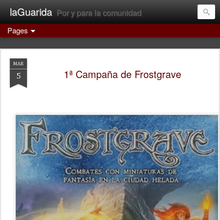
laGuarida
Por y para la comunidad
Pages
MAR
1ª Campaña de Frostgrave
5