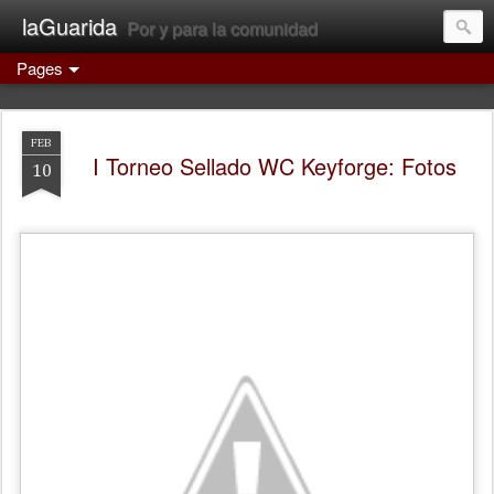
laGuarida
Por y para la comunidad
Pages
FEB
I Torneo Sellado WC Keyforge: Fotos
10